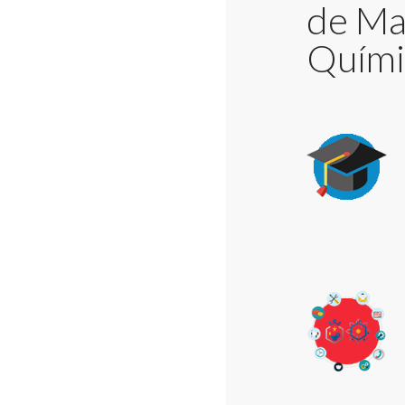
de Ma
Quími