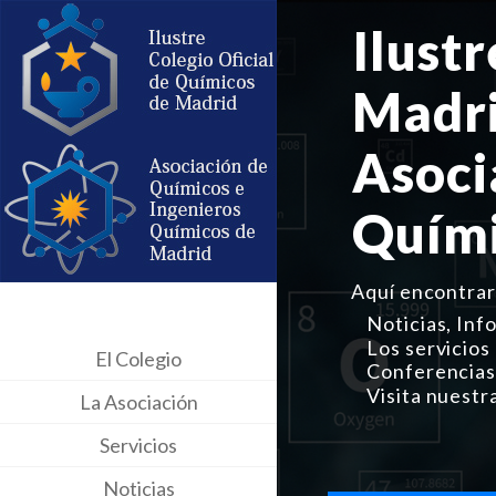
Ilust
Madr
Asoci
Quími
Aquí encontrar
Noticias, Inf
Los servicios 
El Colegio
Conferencias,
Visita nuestr
La Asociación
Servicios
Noticias