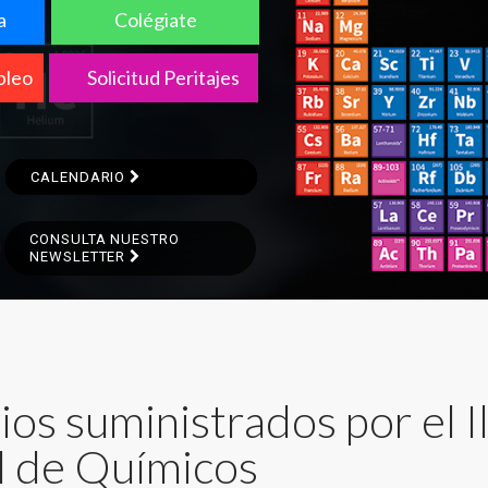
a
Colégiate
pleo
Solicitud Peritajes
CALENDARIO
CALENDARIO
CALENDARIO
CALENDARIO
CONSULTA NUESTRO
NEWSLETTER
ios suministrados por el I
al de Químicos