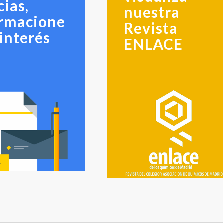
cias,
nuestra
ormacione
Revista
 interés
ENLACE