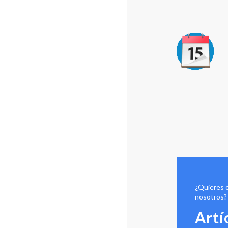
¿Quieres 
nosotros?
Artí