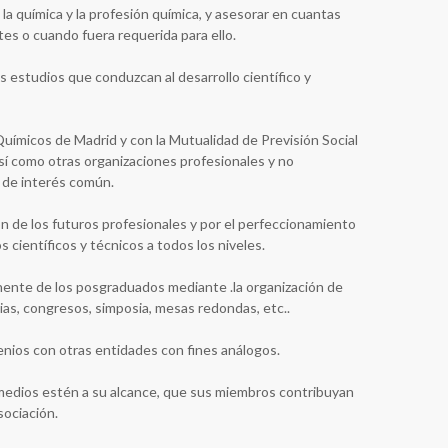
la química y la profesión química, y asesorar en cuantas
s o cuando fuera requerida para ello.
os estudios que conduzcan al desarrollo científico y
Químicos de Madrid y con la Mutualidad de Previsión Social
sí como otras organizaciones profesionales y no
 de interés común.
ón de los futuros profesionales y por el perfeccionamiento
 científicos y técnicos a todos los niveles.
nente de los posgraduados mediante .la organización de
ias, congresos, simposia, mesas redondas, etc..
enios con otras entidades con fines análogos.
medios estén a su alcance, que sus miembros contribuyan
sociación.