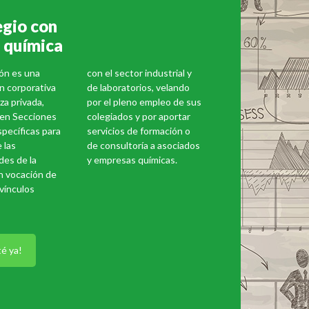
egio con
 química
ón es una
con el sector industrial y
n corporativa
de laboratorios, velando
za privada,
por el pleno empleo de sus
 en Secciones
colegiados y por aportar
pecíficas para
servicios de formación o
 las
de consultoría a asociados
des de la
y empresas químicas.
n vocación de
vínculos
é ya!