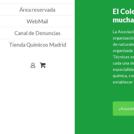
Área reservada
El Col
mucha
WebMail
La Asociaci
Canal de Denuncias
organizació
Tienda Químicos Madrid
de naturale
organizada
Técnicas es
cada una de
especialida
química, co
establecer 
¡Asociat