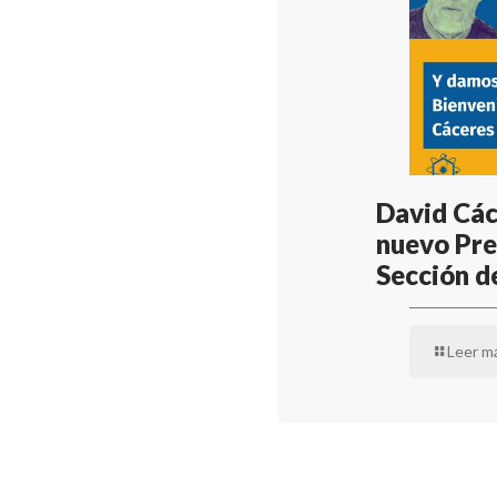
David Các
nuevo Pre
Sección d
Leer m