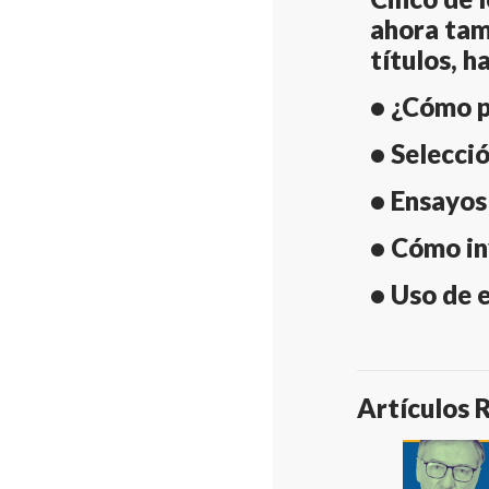
ahora tamb
títulos, h
• ¿Cómo p
• Selecci
• Ensayos 
• Cómo in
• Uso de 
Artículos 