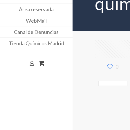
quím
Área reservada
WebMail
Canal de Denuncias
Tienda Químicos Madrid
0