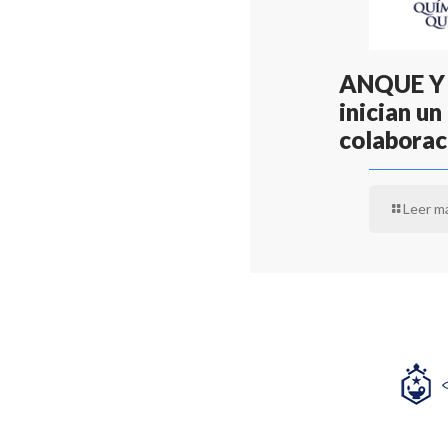
ANQUE Y
inician u
colaborac
Leer m