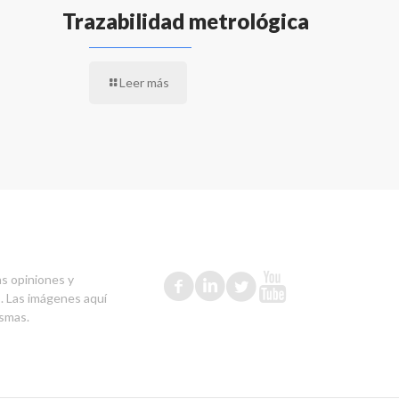
Trazabilidad metrológica
Leer más
as opiniones y
s. Las imágenes aquí
ismas.