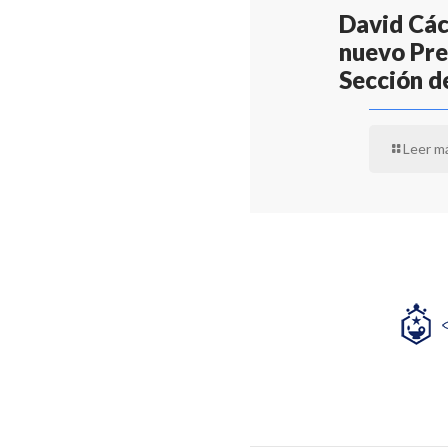
David Các
nuevo Pre
Sección d
Leer m