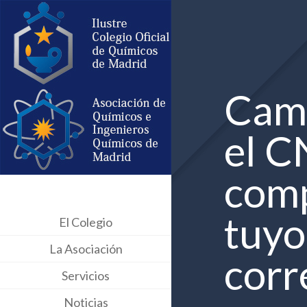
Camb
el C
comp
tuyo
El Colegio
La Asociación
corr
Servicios
Noticias