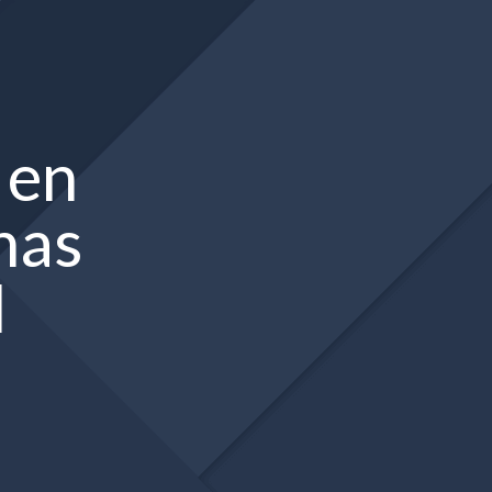
 en
has
l