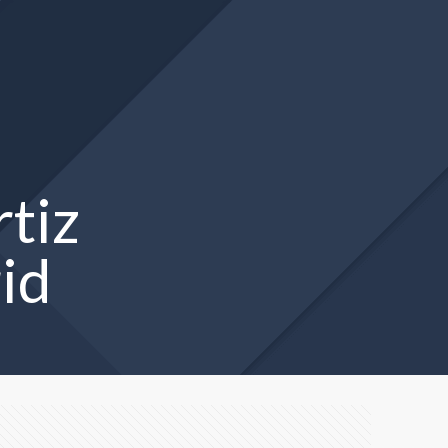
tiz
id