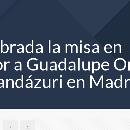
brada la misa en
r a Guadalupe Or
andázuri en Madr