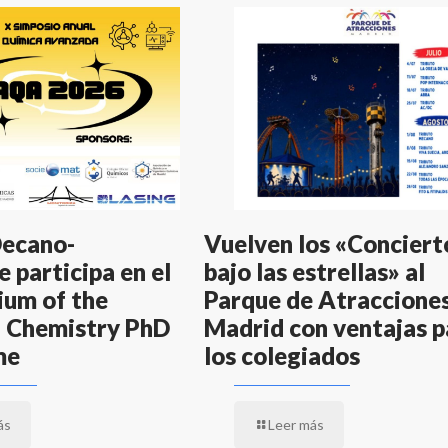
Decano-
Vuelven los «Conciert
 participa en el
bajo las estrellas» al
um of the
Parque de Atraccione
 Chemistry PhD
Madrid con ventajas p
me
los colegiados
ás
Leer más