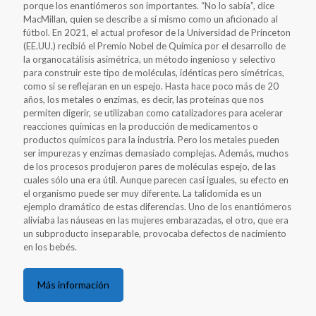
porque los enantiómeros son importantes. “No lo sabía”, dice
MacMillan, quien se describe a sí mismo como un aficionado al
fútbol. En 2021, el actual profesor de la Universidad de Princeton
(EE.UU.) recibió el Premio Nobel de Química por el desarrollo de
la organocatálisis asimétrica, un método ingenioso y selectivo
para construir este tipo de moléculas, idénticas pero simétricas,
como si se reflejaran en un espejo. Hasta hace poco más de 20
años, los metales o enzimas, es decir, las proteínas que nos
permiten digerir, se utilizaban como catalizadores para acelerar
reacciones químicas en la producción de medicamentos o
productos químicos para la industria. Pero los metales pueden
ser impurezas y enzimas demasiado complejas. Además, muchos
de los procesos produjeron pares de moléculas espejo, de las
cuales sólo una era útil. Aunque parecen casi iguales, su efecto en
el organismo puede ser muy diferente. La talidomida es un
ejemplo dramático de estas diferencias. Uno de los enantiómeros
aliviaba las náuseas en las mujeres embarazadas, el otro, que era
un subproducto inseparable, provocaba defectos de nacimiento
en los bebés.
Más información