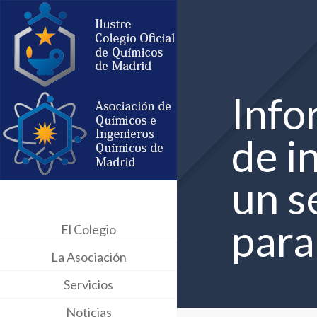
Info
de i
un s
para
El Colegio
La Asociación
Servicios
Noticias