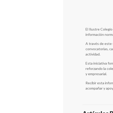
El Ilustre Colegi
información norma
A través de este 
convocatorias, cam
actividad.
Esta iniciativa f
reforzando la col
y empresarial.
Recibir esta info
acompañar y apoya