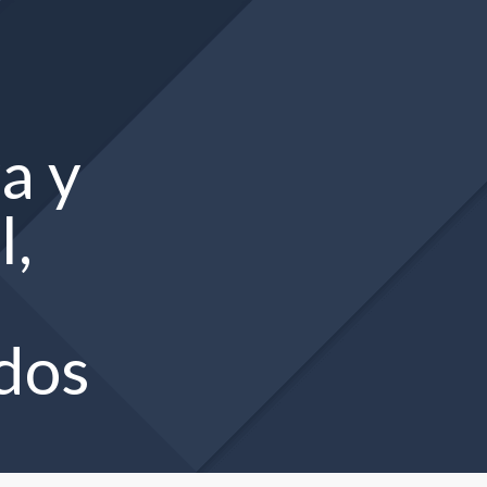
a y
l,
ados