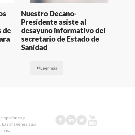
os
Nuestro Decano-
Presidente asiste al
s de
desayuno informativo del
ara
secretario de Estado de
Sanidad
Leer más
as opiniones y
s. Las imágenes aquí
ismas.