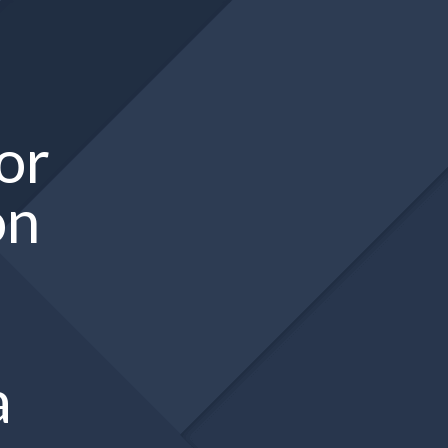
or
ón
a