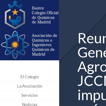
Reun
Gene
Agro
JCCM
El Colegio
La Asociación
impu
Servicios
Noticias