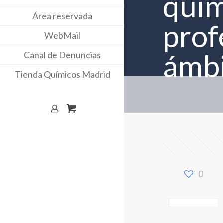
quím
Área reservada
prof
WebMail
ámbi
Canal de Denuncias
Tienda Químicos Madrid
0