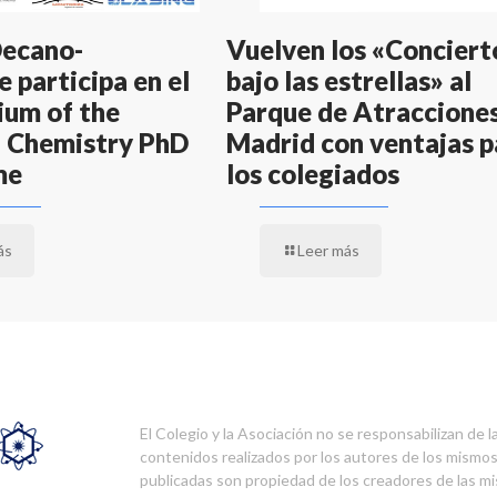
Decano-
Vuelven los «Conciert
 participa en el
bajo las estrellas» al
um of the
Parque de Atraccione
 Chemistry PhD
Madrid con ventajas p
me
los colegiados
ás
Leer más
El Colegio y la Asociación no se responsabilizan de l
contenidos realizados por los autores de los mismo
publicadas son propiedad de los creadores de las m