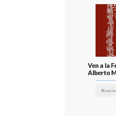
Ven a la F
Alberto 
Leer m