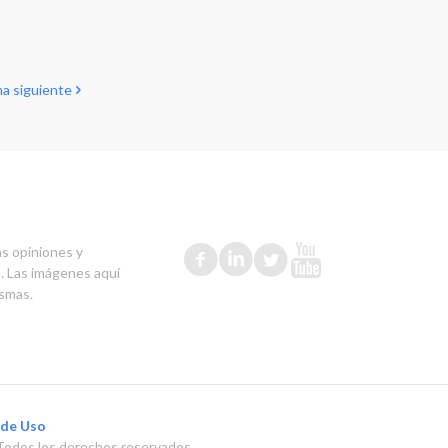
a siguiente
as opiniones y
s. Las imágenes aquí
ismas.
 de Uso
Todos los derechos reservados.