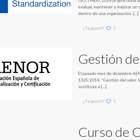
ISO 19600: 2014 proporciona ori
evaluar, mantener y mejorar un 
dentro de una organización.
[…]
¿Te gustó?
1
Gestión del
El pasado mes de diciembre AE
1325:2014, “Gestión del valor. V
sustituye a
[…]
¿Te gustó?
1
Curso de C