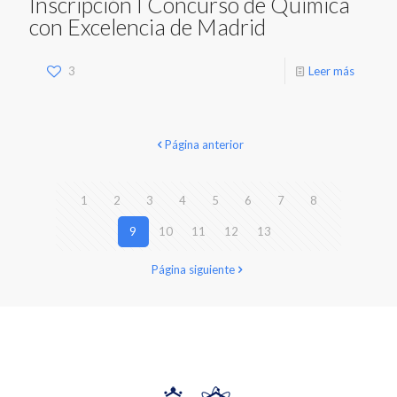
Inscripción I Concurso de Química
con Excelencia de Madrid
3
Leer más
Página anterior
1
2
3
4
5
6
7
8
9
10
11
12
13
Página siguiente