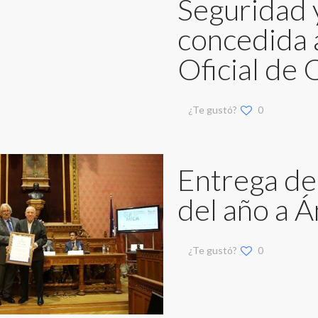
Seguridad y
concedida a
Oficial de
¿Te gustó?
0
Entrega d
del año a Á
¿Te gustó?
0