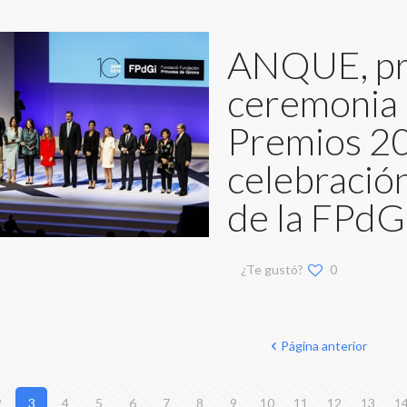
ANQUE, pre
ceremonia 
Premios 20
celebración
de la FPdG
¿Te gustó?
0
Página anterior
2
3
4
5
6
7
8
9
10
11
12
13
1