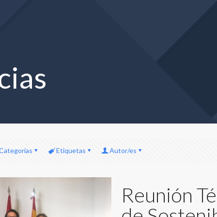
cias
Categorías
Etiquetas
Autor/es
Reunión Téc
de Sosteni