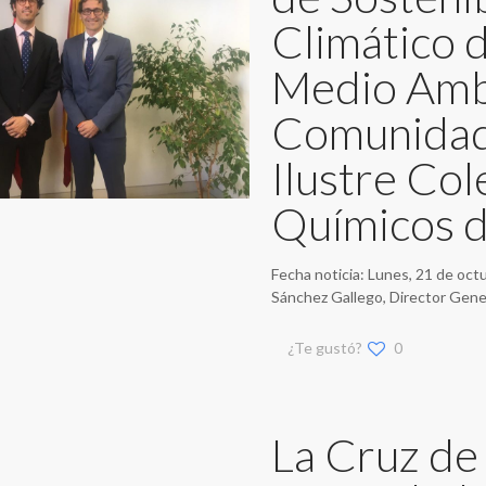
Climático d
Medio Ambi
Comunidad 
Ilustre Col
Químicos 
Fecha noticia: Lunes, 21 de oct
Sánchez Gallego, Director Gener
¿Te gustó?
0
La Cruz de