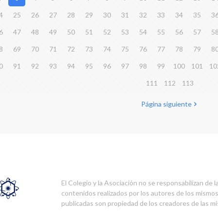
4
25
26
27
28
29
30
31
32
33
34
35
3
6
47
48
49
50
51
52
53
54
55
56
57
5
8
69
70
71
72
73
74
75
76
77
78
79
8
0
91
92
93
94
95
96
97
98
99
100
101
10
111
112
113
Página siguiente
El Colegio y la Asociación no se responsabilizan de l
contenidos realizados por los autores de los mismo
publicadas son propiedad de los creadores de las m