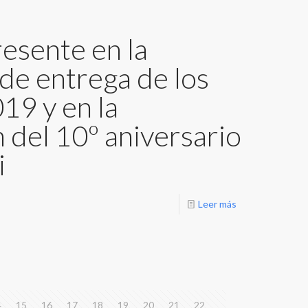
sente en la
de entrega de los
19 y en la
 del 10º aniversario
i
Leer más
4
15
16
17
18
19
20
21
22