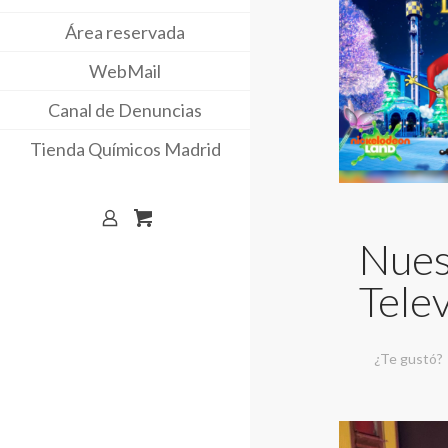
Área reservada
WebMail
Canal de Denuncias
Tienda Químicos Madrid
Nues
Tele
¿Te gustó?