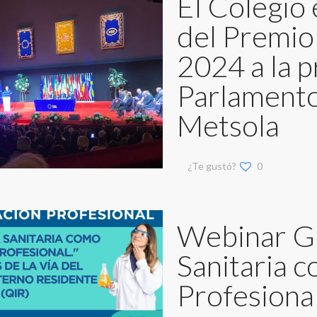
El Colegio 
del Premi
2024 a la p
Parlamento
Metsola
¿Te gustó?
0
Webinar Gr
Sanitaria c
Profesiona