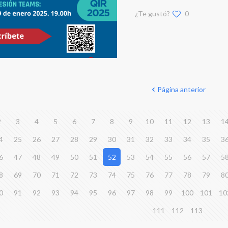
¿Te gustó?
0
Página anterior
2
3
4
5
6
7
8
9
10
11
12
13
1
4
25
26
27
28
29
30
31
32
33
34
35
3
6
47
48
49
50
51
52
53
54
55
56
57
5
8
69
70
71
72
73
74
75
76
77
78
79
8
0
91
92
93
94
95
96
97
98
99
100
101
10
111
112
113