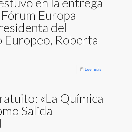
estuvo en la entrega
o Fórum Europa
residenta del
 Europeo, Roberta
Leer más
atuito: «La Química
omo Salida
l