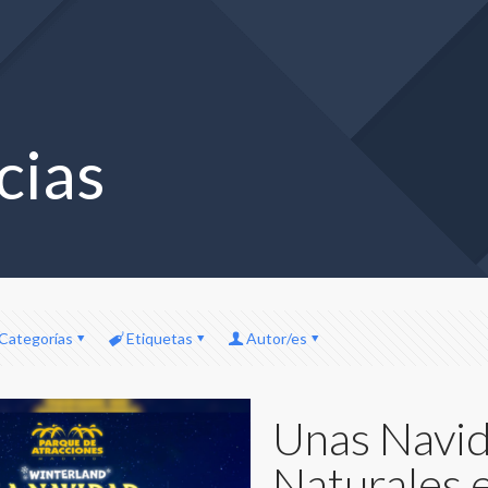
cias
Categorías
Etiquetas
Autor/es
Unas Navi
Naturales 