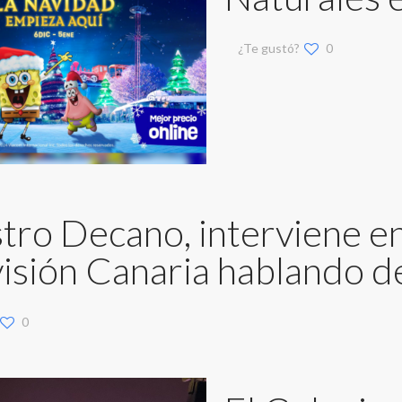
¿Te gustó?
0
tro Decano, interviene en 
visión Canaria hablando d
0