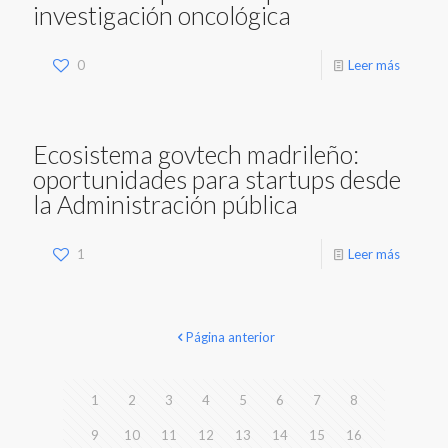
investigación oncológica
0
Leer más
Ecosistema govtech madrileño:
oportunidades para startups desde
la Administración pública
1
Leer más
Página anterior
1
2
3
4
5
6
7
8
9
10
11
12
13
14
15
16