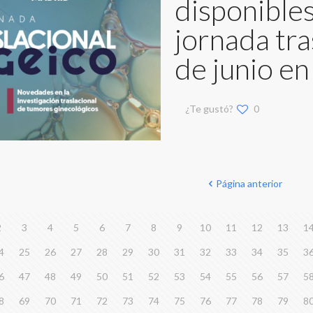
disponibles 
jornada tra
de junio e
¿Te gustó?
0
Página anterior
2
3
4
5
6
7
8
9
10
11
12
13
1
4
25
26
27
28
29
30
31
32
33
34
35
3
6
47
48
49
50
51
52
53
54
55
56
57
5
8
69
70
71
72
73
74
75
76
77
78
79
8