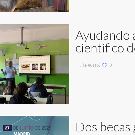
Ayudando a
científico 
¿Te gustó?
0
Dos becas 