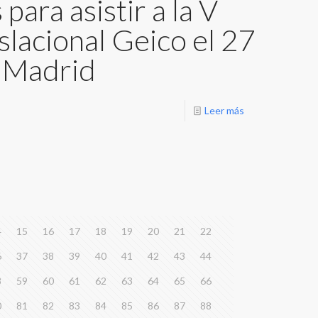
para asistir a la V
slacional Geico el 27
n Madrid
Leer más
4
15
16
17
18
19
20
21
22
6
37
38
39
40
41
42
43
44
8
59
60
61
62
63
64
65
66
0
81
82
83
84
85
86
87
88