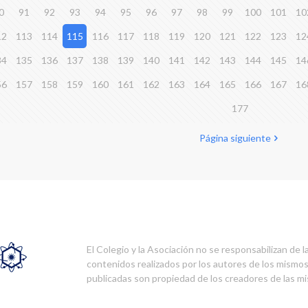
0
91
92
93
94
95
96
97
98
99
100
101
10
12
113
114
115
116
117
118
119
120
121
122
123
12
34
135
136
137
138
139
140
141
142
143
144
145
14
56
157
158
159
160
161
162
163
164
165
166
167
16
177
Página siguiente
El Colegio y la Asociación no se responsabilizan de l
contenidos realizados por los autores de los mismo
publicadas son propiedad de los creadores de las m