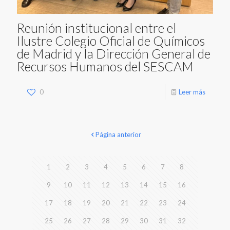
Reunión institucional entre el
Ilustre Colegio Oficial de Químicos
de Madrid y la Dirección General de
Recursos Humanos del SESCAM
0
Leer más
Página anterior
1
2
3
4
5
6
7
8
9
10
11
12
13
14
15
16
17
18
19
20
21
22
23
24
25
26
27
28
29
30
31
32