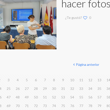
hacer fotos
¿Te gustó?
0
Página anterior
2
3
4
5
6
7
8
9
10
11
12
13
1
4
25
26
27
28
29
30
31
32
33
34
35
3
6
47
48
49
50
51
52
53
54
55
56
57
5
8
69
70
71
72
73
74
75
76
77
78
79
8