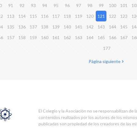
0
91
92
93
94
95
96
97
98
99
100
101
10
12
113
114
115
116
117
118
119
120
121
122
123
12
34
135
136
137
138
139
140
141
142
143
144
145
14
56
157
158
159
160
161
162
163
164
165
166
167
16
177
Página siguiente
El Colegio y la Asociación no se responsabilizan de l
contenidos realizados por los autores de los mismo
publicadas son propiedad de los creadores de las m