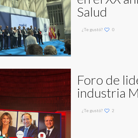
Salud
¿Te gustó?
0
Foro de lid
industria 
¿Te gustó?
2