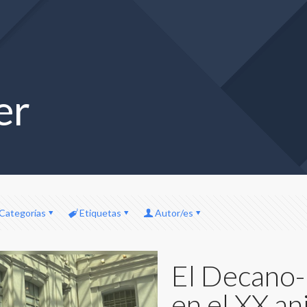
er
Categorías
Etiquetas
Autor/es
El Decano-
en el XX a