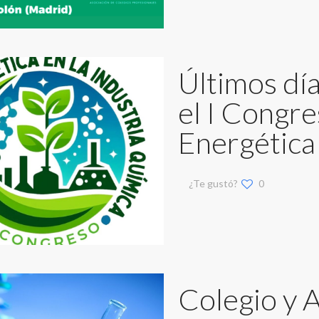
Últimos día
el I Congre
Energética
¿Te gustó?
0
Colegio y A