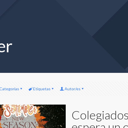
er
Categorías
Etiquetas
Autor/es
Colegiados
espera un 