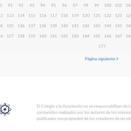
0
91
92
93
94
95
96
97
98
99
100
101
10
12
113
114
115
116
117
118
119
120
121
122
123
12
34
135
136
137
138
139
140
141
142
143
144
145
14
56
157
158
159
160
161
162
163
164
165
166
167
16
177
Página siguiente
El Colegio y la Asociación no se responsabilizan de l
contenidos realizados por los autores de los mismo
publicadas son propiedad de los creadores de las m