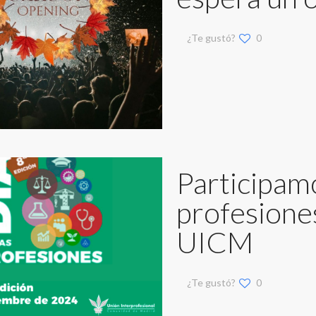
¿Te gustó?
0
Participamo
profesiones
UICM
¿Te gustó?
0